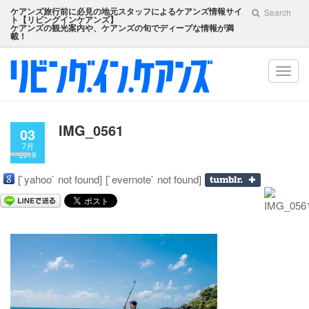
ケアンズ旅行前に必見の地元スタッフによるケアンズ情報サイ
Search
ト【
リビングインケアンズ
】
ケアンズの観光案内や、ケアンズの旬でディープな情報が満
載！
Toggl
navig
IMG_0561
03
7月
2019
[`yahoo` not found]
[`evernote` not found]