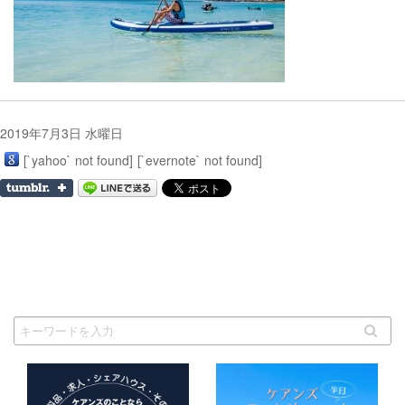
2019年7月3日 水曜日
[`yahoo` not found]
[`evernote` not found]