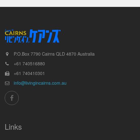
P.O.Box 7790
Cairns
QLD
4870
Australia
+61 740516880
+61 740410301
info@livingincairns.com.au
Links