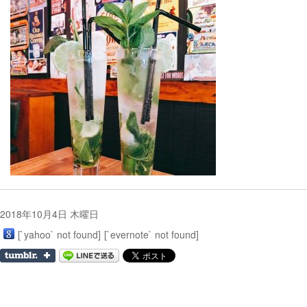
2018年10月4日 木曜日
[`yahoo` not found]
[`evernote` not found]