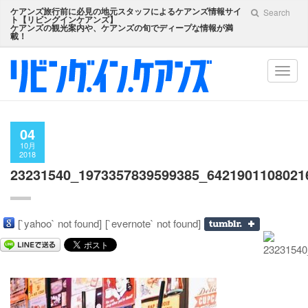
ケアンズ旅行前に必見の地元スタッフによるケアンズ情報サイ
Search
ト【
リビングインケアンズ
】
ケアンズの観光案内や、ケアンズの旬でディープな情報が満
載！
Toggl
navig
04
10月
2018
23231540_1973357839599385_6421901108021
[`yahoo` not found]
[`evernote` not found]