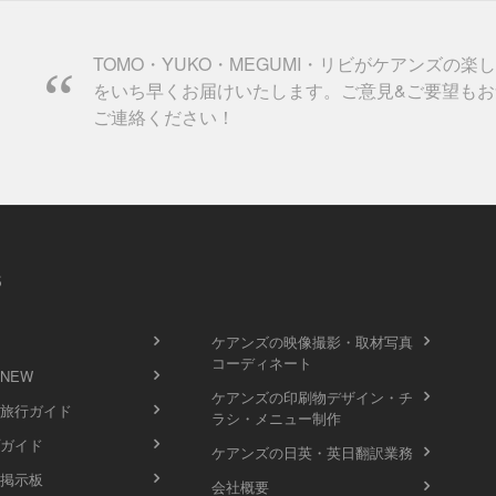
TOMO・YUKO・MEGUMI・リビがケアンズの楽
をいち早くお届けいたします。ご意見&ご要望もお
ご連絡ください！
s
ケアンズの映像撮影・取材写真
コーディネート
 NEW
ケアンズの印刷物デザイン・チ
旅行ガイド
ラシ・メニュー制作
ガイド
ケアンズの日英・英日翻訳業務
掲示板
会社概要