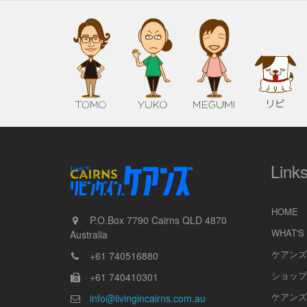
Link
HOME
P.O.Box 7790
Cairns
QLD
4870
WHAT'S
Australia
ケアンズ
+61 740516880
ショップ
+61 740410301
ケアンズ
info@livingincairns.com.au