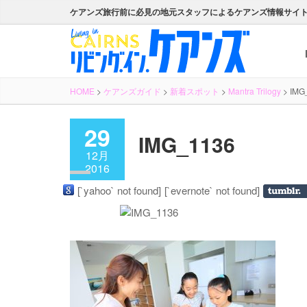
ケアンズ旅行前に必見の地元スタッフによるケアンズ情報サイ
HOME
>
ケアンズガイド
>
新着スポット
>
Mantra Trilogy
>
IMG
29
IMG_1136
12月
2016
[`yahoo` not found]
[`evernote` not found]