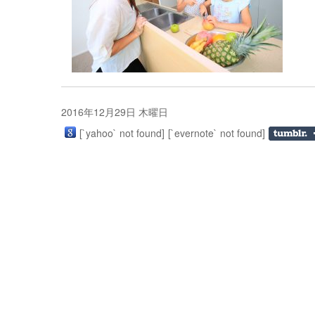
2016年12月29日 木曜日
[`yahoo` not found]
[`evernote` not found]