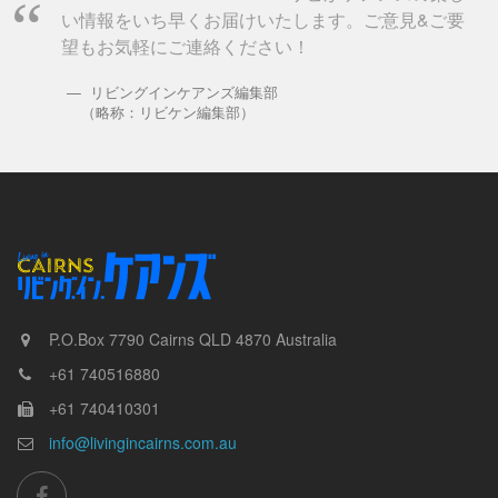
い情報をいち早くお届けいたします。ご意見&ご要
望もお気軽にご連絡ください！
リビングインケアンズ編集部
（略称：リビケン編集部）
P.O.Box 7790
Cairns
QLD
4870
Australia
+61 740516880
+61 740410301
info@livingincairns.com.au