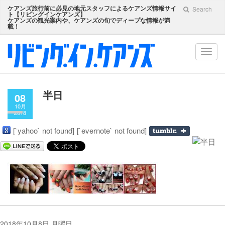
ケアンズ旅行前に必見の地元スタッフによるケアンズ情報サイ
Search
ト【
リビングインケアンズ
】
ケアンズの観光案内や、ケアンズの旬でディープな情報が満
載！
Toggl
navig
半日
08
10月
2018
[`yahoo` not found]
[`evernote` not found]
2018年10月8日 月曜日