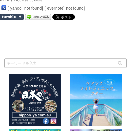
[`yahoo` not found]
[`evernote` not found]