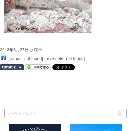
2018年6月27日 水曜日
[`yahoo` not found]
[`evernote` not found]