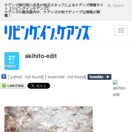
ケアンズ旅行前に必見の地元スタッフによるケアンズ情報サイ
Search
ト【
リビングインケアンズ
】
ケアンズの観光案内や、ケアンズの旬でディープな情報が満
載！
Toggl
navig
akihito-edit
27
6月
2018
[`yahoo` not found]
[`evernote` not found]