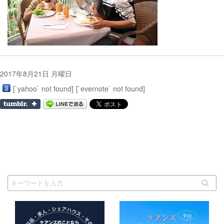
2017年8月21日 月曜日
[`yahoo` not found]
[`evernote` not found]