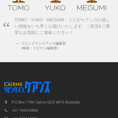
TOMO・YUKO・MEGUMI・リビがケアンズの楽し
い情報をいち早くお届けいたします。ご意見&ご要
望もお気軽にご連絡ください！
リビングインケアンズ編集部
（略称：リビケン編集部）
P.O.Box 7790
Cairns
QLD
4870
Australia
+61 740516880