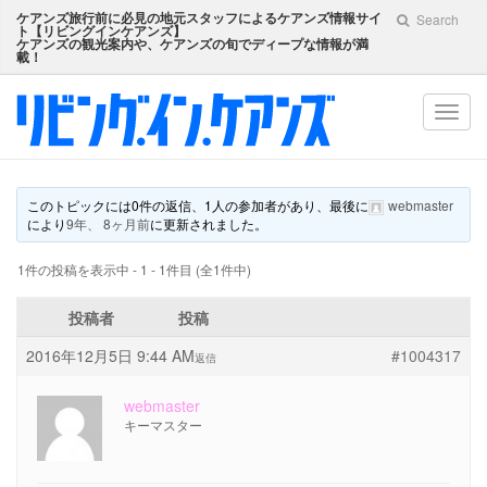
ケアンズ旅行前に必見の地元スタッフによるケアンズ情報サイ
Search
ト【
リビングインケアンズ
】
ケアンズの観光案内や、ケアンズの旬でディープな情報が満
載！
Toggl
navig
このトピックには0件の返信、1人の参加者があり、最後に
webmaster
により
9年、 8ヶ月前
に更新されました。
1件の投稿を表示中 - 1 - 1件目 (全1件中)
投稿者
投稿
2016年12月5日 9:44 AM
#1004317
返信
webmaster
キーマスター