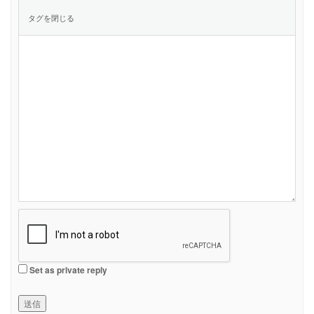
Set as private reply
送信