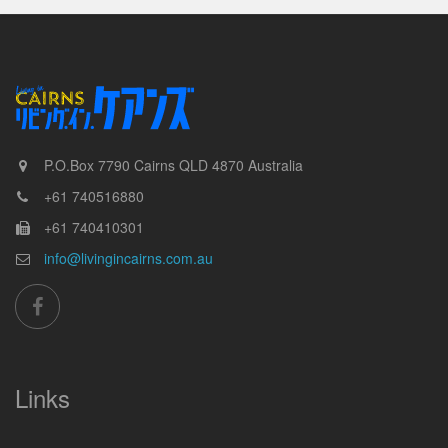
P.O.Box 7790
Cairns
QLD
4870
Australia
+61 740516880
+61 740410301
info@livingincairns.com.au
Links