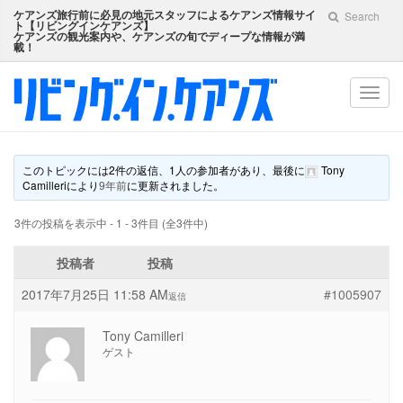
ケアンズ旅行前に必見の地元スタッフによるケアンズ情報サイ
Search
ト【
リビングインケアンズ
】
ケアンズの観光案内や、ケアンズの旬でディープな情報が満
載！
Toggl
navig
このトピックには2件の返信、1人の参加者があり、最後に
Tony
Camilleri
により
9年前
に更新されました。
3件の投稿を表示中 - 1 - 3件目 (全3件中)
投稿者
投稿
2017年7月25日 11:58 AM
#1005907
返信
Tony Camilleri
ゲスト