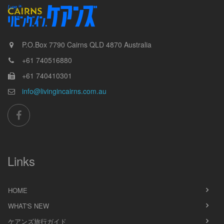
P.O.Box 7790
Cairns
QLD
4870
Australia
+61 740516880
+61 740410301
info@livingincairns.com.au
Links
HOME
WHAT'S NEW
ケアンズ旅行ガイド