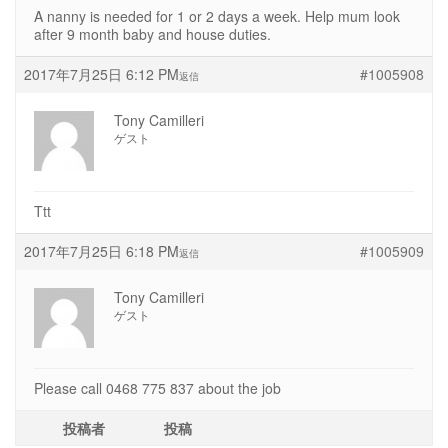
A nanny is needed for 1 or 2 days a week. Help mum look
after 9 month baby and house duties.
2017年7月25日 6:12 PM
#1005908
返信
Tony Camilleri
ゲスト
Ttt
2017年7月25日 6:18 PM
#1005909
返信
Tony Camilleri
ゲスト
Please call 0468 775 837 about the job
投稿者
投稿