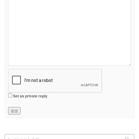
Set as private reply
送信