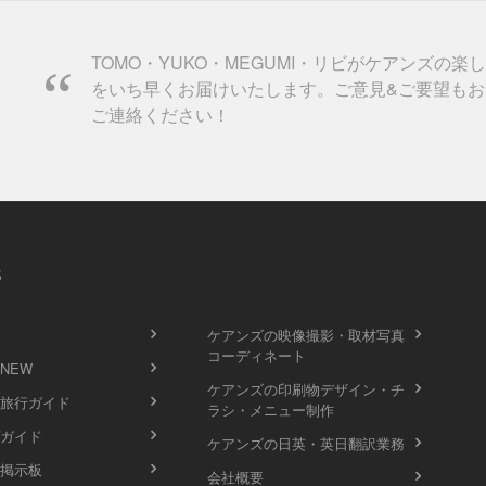
TOMO・YUKO・MEGUMI・リビがケアンズの楽
をいち早くお届けいたします。ご意見&ご要望もお
ご連絡ください！
s
ケアンズの映像撮影・取材写真
コーディネート
 NEW
ケアンズの印刷物デザイン・チ
旅行ガイド
ラシ・メニュー制作
ガイド
ケアンズの日英・英日翻訳業務
掲示板
会社概要