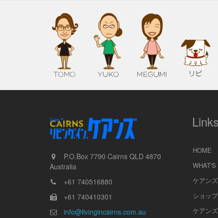
Link
HOME
P.O.Box 7790
Cairns
QLD
4870
WHAT'S
Australia
ケアンズ
+61 740516880
ショップ
+61 740410301
ケアンズ
info@livingincairns.com.au