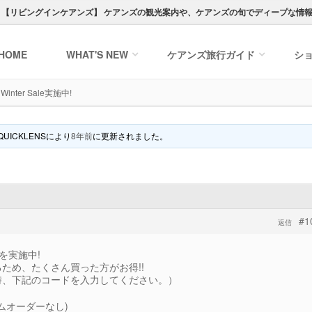
ト【
リビングインケアンズ
】
ケアンズの観光案内や、ケアンズの旬でディープな情
HOME
WHAT'S NEW
ケアンズ
旅行ガイド
シ
inter Sale実施中!
QUICKLENS
により
8年前
に更新されました。
#1
返信
leを実施中!
ため、たくさん買った方がお得!!
時、下記のコードを入力してください。）
ニマムオーダーなし)