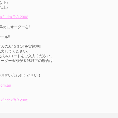
0以上)
0以上)
ex/index/fs/12002
！お早めにオーダーを!
ール!!
み15％Offを実施中!!
入力してください。
こちらのコードをご入力ください。
ーダー金額が＄98以下の場合は、
）
でお問い合わせください！
com.au
ex/index/fs/12002