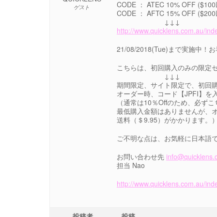
CODE ： ATEC 10% OFF ($10
ゲスト
CODE ： AFTC 15% OFF ($20
↓↓↓
http://www.quicklens.com.au/ind
21/08/2018(Tue)まで実施中
こちらは、初回購入のみの限定セ
↓↓↓
期間限定、サイト限定で、初回購入の
オーダー時、コード【JPFI】を
（通常は10％Offのため、必ず
最低購入金額はありませんが、オ
送料（＄9.95）がかかります。
ご不明な点は、お気軽に日本語
お問い合わせ先
info@quicklens.
担当 Nao
http://www.quicklens.com.au/ind
投稿者
投稿