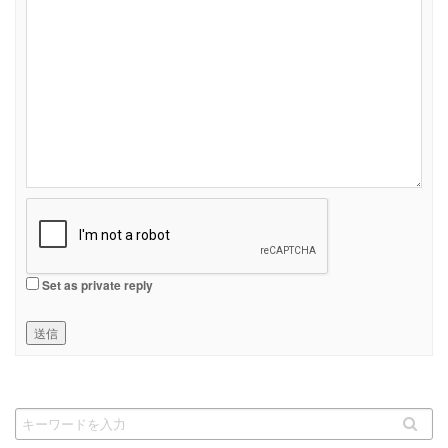
Set as private reply
送信