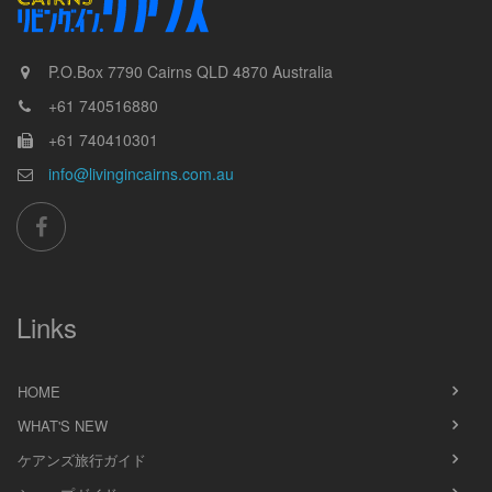
P.O.Box 7790
Cairns
QLD
4870
Australia
+61 740516880
+61 740410301
info@livingincairns.com.au
Links
HOME
WHAT'S NEW
ケアンズ旅行ガイド