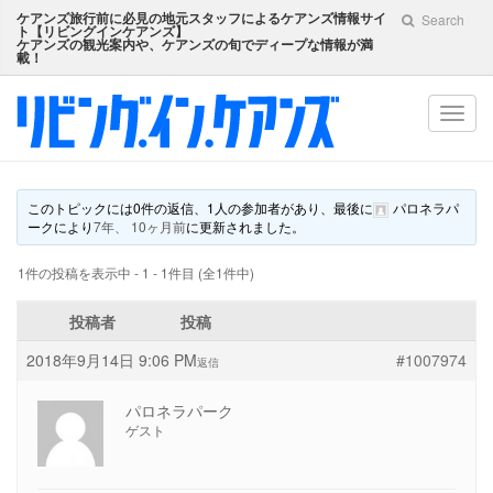
ケアンズ旅行前に必見の地元スタッフによるケアンズ情報サイ
Search
ト【
リビングインケアンズ
】
ケアンズの観光案内や、ケアンズの旬でディープな情報が満
載！
Toggl
navig
このトピックには0件の返信、1人の参加者があり、最後に
パロネラパ
ーク
により
7年、 10ヶ月前
に更新されました。
1件の投稿を表示中 - 1 - 1件目 (全1件中)
投稿者
投稿
2018年9月14日 9:06 PM
#1007974
返信
パロネラパーク
ゲスト