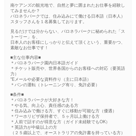
南ケアンズの観光地で、自然と夢に囲まれたお仕事を経験し
てみませんか？
パロネラパークでは、住み込みにて働ける日本語（日本人）
スタッフさんを１名募集しております。
見るだけでは分からない、パロネラパークに秘められた「ス
トーリー」を、
日本人のお客様にしっかりと伝えて頂くという、重要かつ、
素敵なお仕事です！
■主な仕事内容■
＊パロネラパーク園内日本語ガイド
＊チケット販売や、世界各国からのお客様への対応（要英語
力）
*Eメールや必要な資料作り（主に日本語）
＊バンの運転（トレーニング有り、免許必要）
■条件■
＊パロネラパークが大好きな方！
＊やる気、向上心、責任感のある方
＊住み込みで働ける方、すぐに移動が可能な方（優遇）
＊ワーホリビザ保持者で、５ヶ月以上働ける方
＊人前で話すのが得意な方（ガイド未経験でもOK）
＊英語力が中級以上の方
（２５歳以上で、オーストラリアの免許書を持っている方）