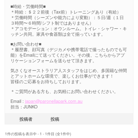
■時給・労働時間■
＊時給：＄２２前後（Tax前）トレーニングあり（有給）
＊労働時間（シーズンや能力により変動）：５日/週（１日
３時間〜６時間/シフト制ではありません）
＊アコモデーション：オウンルーム。トイレ・シャワー・キ
ッチン共同。家具や食器類は全て揃っています。
■お問い合わせ■
＊履歴書、顔写真（デジカメや携帯電話で撮ったものでも可
能）をEmailにて送ってください。その後、こちらからアプ
リケーションフォームを送らせて頂きます。
気さくなオーストラリア人スタッフをはじめ、多国籍な仲間
とアットホームな環境で、楽しくお仕事ができます！
皆様のご応募をお待ちしております。
＊ご質問がある方も、お気軽にお問い合わせください。
Email :
japan@paronellapark.com.au
担当：JUNKO
投稿者
投稿
1件の投稿を表示中 - 1 - 1件目 (全1件中)