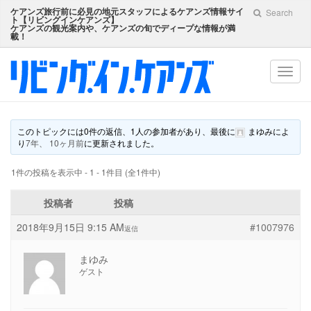
ケアンズ旅行前に必見の地元スタッフによるケアンズ情報サイ
Search
ト【
リビングインケアンズ
】
ケアンズの観光案内や、ケアンズの旬でディープな情報が満
載！
Toggl
navig
このトピックには0件の返信、1人の参加者があり、最後に
まゆみ
によ
り
7年、 10ヶ月前
に更新されました。
1件の投稿を表示中 - 1 - 1件目 (全1件中)
投稿者
投稿
2018年9月15日 9:15 AM
#1007976
返信
まゆみ
ゲスト