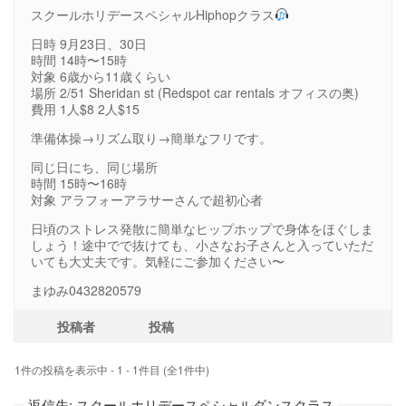
スクールホリデースペシャルHiphopクラス
日時 9月23日、30日
時間 14時〜15時
対象 6歳から11歳くらい
場所 2/51 Sheridan st (Redspot car rentals オフィスの奥)
費用 1人$8 2人$15
準備体操→リズム取り→簡単なフリです。
同じ日にち、同じ場所
時間 15時〜16時
対象 アラフォーアラサーさんで超初心者
日頃のストレス発散に簡単なヒップホップで身体をほぐしま
しょう！途中でで抜けても、小さなお子さんと入っていただ
いても大丈夫です。気軽にご参加ください〜
まゆみ0432820579
投稿者
投稿
1件の投稿を表示中 - 1 - 1件目 (全1件中)
返信先: スクールホリデースペシャルダンスクラス