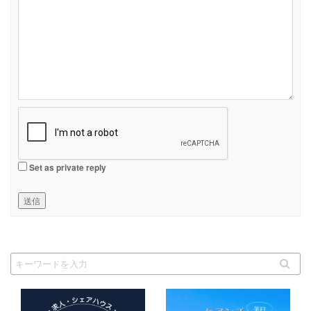
Set as private reply
送信