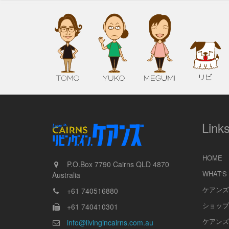
Link
HOME
P.O.Box 7790
Cairns
QLD
4870
WHAT'S
Australia
ケアンズ
+61 740516880
ショップ
+61 740410301
ケアンズ
info@livingincairns.com.au