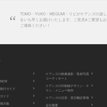
TOMO・YUKO・MEGUMI・リビがケアンズの楽
をいち早くお届けいたします。ご意見&ご要望もお
ご連絡ください！
s
ケアンズの映像撮影・取材写真
コーディネート
 NEW
ケアンズの印刷物デザイン・チ
旅行ガイド
ラシ・メニュー制作
ガイド
ケアンズの日英・英日翻訳業務
掲示板
会社概要