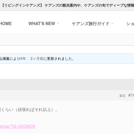
ト【
リビングインケアンズ
】
ケアンズの観光案内や、ケアンズの旬でディープな情
HOME
WHAT'S NEW
ケアンズ
旅行ガイド
シ
山瀬薫
により
6年、 2ヶ月前
に更新されました。
#1
返信
円くらい（頑張ればそれ以上）。
startup/?id=3059639