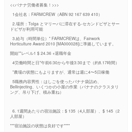
<<バナナ労働者募集！>>>
1会社名：FARMCREW（ABN 92 167 639 410）
2.場所：Tolga とマリーバに滞在する-セカンドビザとサー
ドビザが利用可能
3.給与（時間単位）* FARMCREWは、Fairwork
Horticulture Award 2010 [MA000028]に準拠しています。
開始**レベル1 $ 24.36 +退職年金
4労働時間と日*午前6:30から午後3:30まで（約8.17時間）
*農場の状態にもよりますが、通常は週に4〜5日稼働
5職務内容男性：はしごを使ったバナナ袋詰め、
Bellinjecting、いくつかの小屋の作業（バナナのクラスタリ
ング、吊り下げ、積み重ね）
6. 1週間あたりの宿泊施設：$ 135（4人部屋）、$ 145（2
人部屋）
***宿泊施設の状態は良好です****