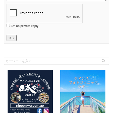
Set as private reply
送信