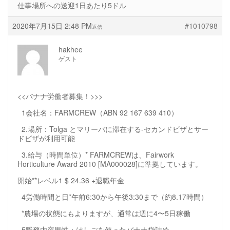
仕事場所への送迎1日あたり5ドル
2020年7月15日 2:48 PM
#1010798
返信
hakhee
ゲスト
<<バナナ労働者募集！>>>
1会社名：FARMCREW（ABN 92 167 639 410）
2.場所：Tolga とマリーバに滞在する-セカンドビザとサー
ドビザが利用可能
3.給与（時間単位）* FARMCREWは、Fairwork
Horticulture Award 2010 [MA000028]に準拠しています。
開始**レベル1 $ 24.36 +退職年金
4労働時間と日*午前6:30から午後3:30まで（約8.17時間）
*農場の状態にもよりますが、通常は週に4〜5日稼働
5職務内容男性：はしごを使ったバナナ袋詰め、