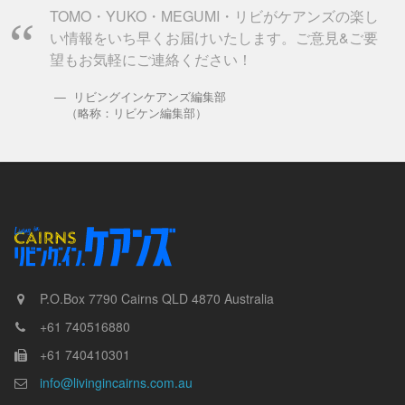
TOMO・YUKO・MEGUMI・リビがケアンズの楽し
い情報をいち早くお届けいたします。ご意見&ご要
望もお気軽にご連絡ください！
リビングインケアンズ編集部
（略称：リビケン編集部）
P.O.Box 7790
Cairns
QLD
4870
Australia
+61 740516880
+61 740410301
info@livingincairns.com.au