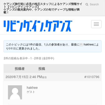
ケアンズ旅行前に必見の地元スタッフによるケアンズ情報サイ
Search
ト【
リビングインケアンズ
】
ケアンズの観光案内や、ケアンズの旬でディープな情報が満
載！
Toggl
navig
このトピックには1件の返信、1人の参加者があり、最後に
hakhee
によ
り
6年前
に更新されました。
2件の投稿を表示中 - 1 - 2件目 (全2件中)
投稿者
投稿
2020年7月15日 2:46 PM
#1010796
返信
hakhee
ゲスト