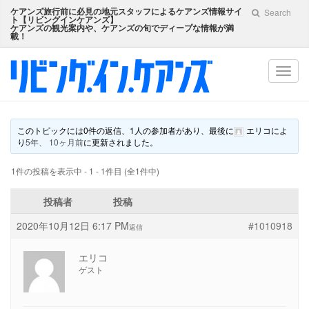
ケアンズ旅行前に必見の地元スタッフによるケアンズ情報サイ
Search
ト【
リビングインケアンズ
】
ケアンズの観光案内や、ケアンズの旬でディープな情報が満
載！
Toggl
navig
このトピックには0件の返信、1人の参加者があり、最後に
エリコ
によ
り
5年、 10ヶ月前
に更新されました。
1件の投稿を表示中 - 1 - 1件目 (全1件中)
投稿者
投稿
2020年10月12日 6:17 PM
#1010918
返信
エリコ
ゲスト