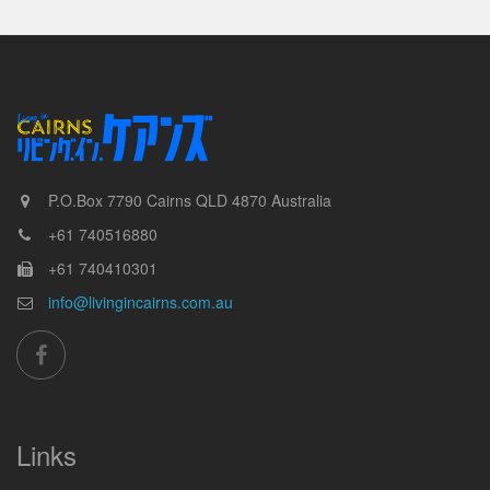
P.O.Box 7790
Cairns
QLD
4870
Australia
+61 740516880
+61 740410301
info@livingincairns.com.au
Links