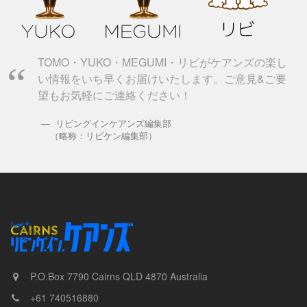
TOMO・YUKO・MEGUMI・リビがケアンズの楽し
い情報をいち早くお届けいたします。ご意見&ご要
望もお気軽にご連絡ください！
リビングインケアンズ編集部
（略称：リビケン編集部）
P.O.Box 7790
Cairns
QLD
4870
Australia
+61 740516880