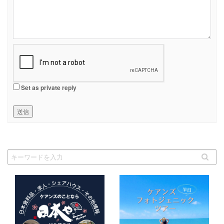
Set as private reply
送信