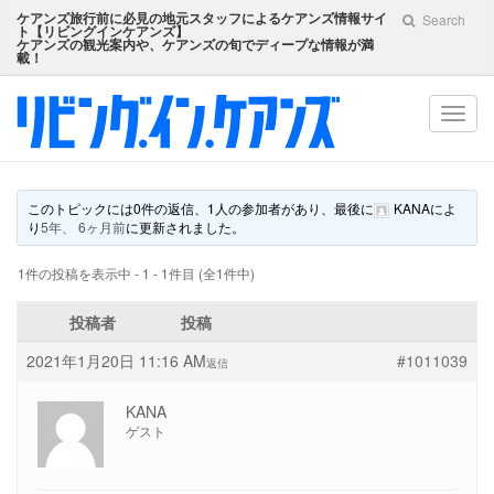
ケアンズ旅行前に必見の地元スタッフによるケアンズ情報サイ
Search
ト【
リビングインケアンズ
】
ケアンズの観光案内や、ケアンズの旬でディープな情報が満
載！
Toggl
navig
このトピックには0件の返信、1人の参加者があり、最後に
KANA
によ
り
5年、 6ヶ月前
に更新されました。
1件の投稿を表示中 - 1 - 1件目 (全1件中)
投稿者
投稿
2021年1月20日 11:16 AM
#1011039
返信
KANA
ゲスト