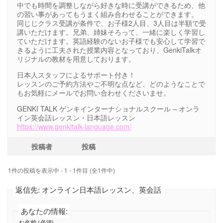
中でも時間を調整しながら好きな時に受講ができるため、他
の習い事があってもうまく組み合わせることができます。
同じじクラス受講が条件で、お子様2人目、3人目は半額で受
講いただけます。兄弟、姉妹そろって、一緒に楽しく学習し
ていただけます。英語経験のないお子様でも安心して学習で
きるように工夫された授業内容となっており、GenkiTalkオ
リジナルの教材を用意しております。
日本人スタッフによるサポート付き！
レッスンのご予約方法やご不明な点など、どのようなことで
もお気軽にメールでお問い合わせくださいませ。
GENKI TALK ゲンキインターナショナルスクール – オンラ
イン英会話レッスン・日本語レッスン
https://www.genkitalk-language.com/
投稿者
投稿
1件の投稿を表示中 - 1 - 1件目 (全1件中)
返信先: オンライン日本語レッスン、英会話
あなたの情報:
お名前 (必須)