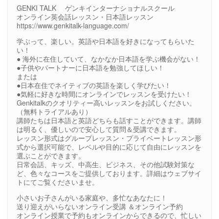
GENKI TALK ゲンキインターナショナルスクール
オンライン英会話レッスン・日本語レッスン
https://www.genkitalk-language.com/
学ぶって、楽しい。英語や日本語を好きになってもらいた
い！
● 海外に在住していて、なかなか日本語を学ぶ機会がない！
●子供やパートナーに日本語を勉強してほしい！
または
●日本在住でネイティブの英語を楽しく学びたい！
●気軽に好きな時間にオンラインでレッスンを受けたい！
Genkitalkのクオリティー高いレッスンをお試しください。
（無料トライアルあり）
講師たちは日本語と英語どちらも話すことができます。講師
は明るく、優しいので安心して質問＆受講できます。
レッスン形式はグループレッスン・プライベートレッスン形
式から選択可能で、レベルや目的に応じて自由にレッスンを
選ぶことができます。
日常会話、キッズ、中高生、ビジネス、その他試験対策な
ど、色々なコースをご提供しております。詳細はウェブサイ
トにてご覧くださいませ。
小さいお子さんがいる家庭や、多忙なあなたに！
送り迎えがいらないオンライン受講 ＆オンライン予約
オンライン授業で予約もオンラインからできるので、忙しい