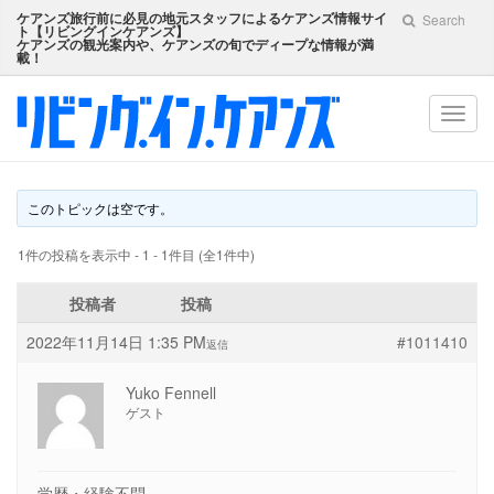
ケアンズ旅行前に必見の地元スタッフによるケアンズ情報サイ
Search
ト【
リビングインケアンズ
】
ケアンズの観光案内や、ケアンズの旬でディープな情報が満
載！
Toggl
navig
このトピックは空です。
1件の投稿を表示中 - 1 - 1件目 (全1件中)
投稿者
投稿
2022年11月14日 1:35 PM
#1011410
返信
Yuko Fennell
ゲスト
学歴・経験不問