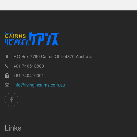
P.O.Box 7790
Cairns
QLD
4870
Australia
+61 740516880
+61 740410301
info@livingincairns.com.au
Links