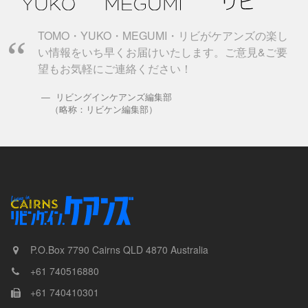
TOMO・YUKO・MEGUMI・リビがケアンズの楽し
い情報をいち早くお届けいたします。ご意見&ご要
望もお気軽にご連絡ください！
リビングインケアンズ編集部
（略称：リビケン編集部）
P.O.Box 7790
Cairns
QLD
4870
Australia
+61 740516880
+61 740410301