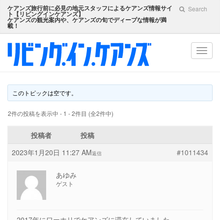
ケアンズ旅行前に必見の地元スタッフによるケアンズ情報サイ
Search
ト【
リビングインケアンズ
】
ケアンズの観光案内や、ケアンズの旬でディープな情報が満
載！
Toggl
navig
このトピックは空です。
2件の投稿を表示中 - 1 - 2件目 (全2件中)
投稿者
投稿
2023年1月20日 11:27 AM
#1011434
返信
あゆみ
ゲスト
2017年にワーホリでケアンズに滞在していました。