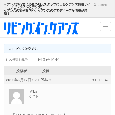
ケアンズ旅行前に必見の地元スタッフによるケアンズ情報サイ
Search
ト【
リビングインケアンズ
】
ケアンズの観光案内や、ケアンズの旬でディープな情報が満
載！
Toggl
navig
このトピックは空です。
1件の投稿を表示中 - 1 - 1件目 (全1件中)
投稿者
投稿
2026年6月17日 9:31 PM
#1013047
返信
Mika
ゲスト
ご覧いただきありがとうございます。