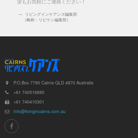
望もお気軽にご連絡ください！
リビングインケアンズ編集部
（略称：リビケン編集部）
P.O.Box 7790
Cairns
QLD
4870
Australia
+61 740516880
+61 740410301
info@livingincairns.com.au