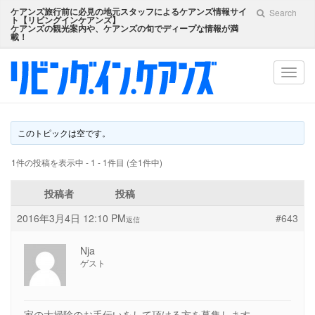
ケアンズ旅行前に必見の地元スタッフによるケアンズ情報サイ
Search
ト【
リビングインケアンズ
】
ケアンズの観光案内や、ケアンズの旬でディープな情報が満
載！
Toggl
navig
このトピックは空です。
1件の投稿を表示中 - 1 - 1件目 (全1件中)
投稿者
投稿
2016年3月4日 12:10 PM
#643
返信
Nja
ゲスト
家の大掃除のお手伝いをして頂ける方を募集します。