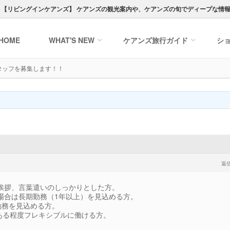
ト【
リビングインケアンズ
】
ケアンズの観光案内や、ケアンズの旬でディープな情
HOME
WHAT'S NEW
ケアンズ
旅行ガイド
シ
タッフを募集します！！
返
挨拶、言葉遣いのしっかりとした方。
場合は長期勤務（1年以上）を見込める方。
勤務を見込める方。
で、ある程度フレキシブルに働ける方。