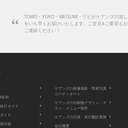
TOMO・YUKO・MEGUMI・リビがケアンズの楽
をいち早くお届けいたします。ご意見&ご要望もお
ご連絡ください！
s
ケアンズの映像撮影・取材写真
コーディネート
 NEW
ケアンズの印刷物デザイン・チ
旅行ガイド
ラシ・メニュー制作
ガイド
ケアンズの日英・英日翻訳業務
掲示板
会社概要