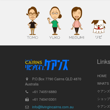
Link
HOME
P.O.Box 7790
Cairns
QLD
4870
WHAT'S
Australia
ケアンズ
+61 740516880
ショップ
+61 740410301
ケアンズ
info@livingincairns.com.au