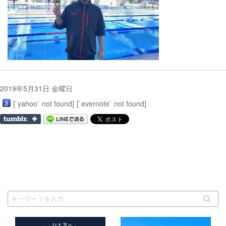
2019年5月31日 金曜日
[`yahoo` not found]
[`evernote` not found]