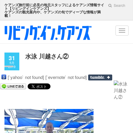
ケアンズ旅行前に必見の地元スタッフによるケアンズ情報サイ
Search
ト【
リビングインケアンズ
】
ケアンズの観光案内や、ケアンズの旬でディープな情報が満
載！
Toggl
navig
水泳 川越さん②
31
5月
2019
[`yahoo` not found]
[`evernote` not found]