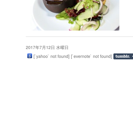
2017年7月12日 水曜日
[`yahoo` not found]
[`evernote` not found]