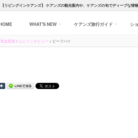
ト【
リビングインケアンズ
】
ケアンズの観光案内や、ケアンズの旬でディープな情
HOME
WHAT'S NEW
ケアンズ
旅行ガイド
シ
グ、荒金育英さんにインタビュー
>
ビーフパイ