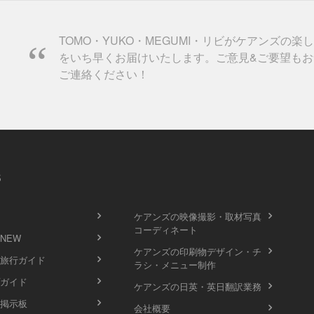
TOMO・YUKO・MEGUMI・リビがケアンズの楽
をいち早くお届けいたします。ご意見&ご要望もお
ご連絡ください！
s
ケアンズの映像撮影・取材写真
コーディネート
 NEW
ケアンズの印刷物デザイン・チ
旅行ガイド
ラシ・メニュー制作
ガイド
ケアンズの日英・英日翻訳業務
掲示板
会社概要