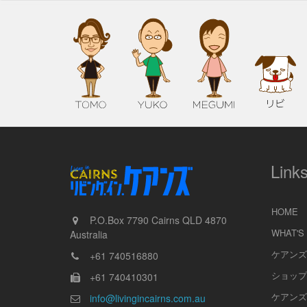
Link
HOME
P.O.Box 7790
Cairns
QLD
4870
WHAT'S
Australia
ケアンズ
+61 740516880
ショップ
+61 740410301
ケアンズ
info@livingincairns.com.au