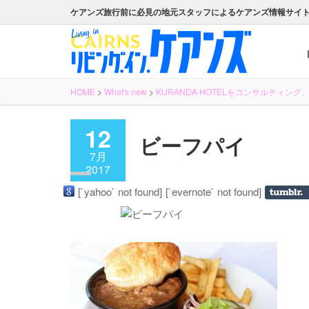
ケアンズ旅行前に必見の地元スタッフによるケアンズ情報サイ
HOME
>
What's new
>
KURANDA HOTELをコンサルティン
12
ビーフパイ
7月
2017
[`yahoo` not found]
[`evernote` not found]