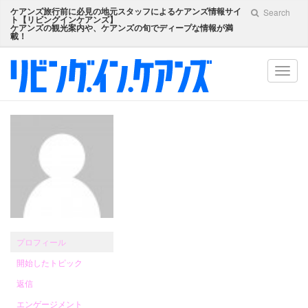
ケアンズ旅行前に必見の地元スタッフによるケアンズ情報サイ
Search
ト【
リビングインケアンズ
】
ケアンズの観光案内や、ケアンズの旬でディープな情報が満
載！
Toggl
navig
プロフィール
開始したトピック
返信
エンゲージメント